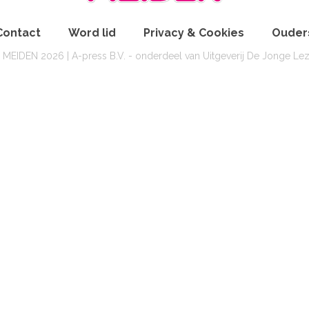
Contact
Word lid
Privacy & Cookies
Ouder
 MEIDEN 2026 | A-press B.V. - onderdeel van Uitgeverij De Jonge Lez