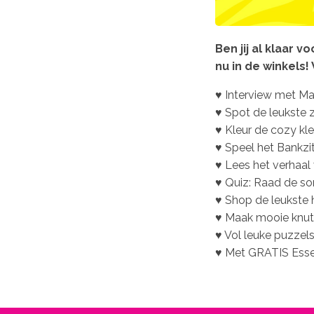
Ben jij al klaar
nu in de winkels! 
♥ Interview met M
♥ Spot de leukste
♥ Kleur de cozy kl
♥ Speel het Bankzit
♥ Lees het verhaal v
♥ Quiz: Raad de s
♥ Shop de leukste 
♥ Maak mooie knuts
♥ Vol leuke puzzel
♥ Met GRATIS Essen