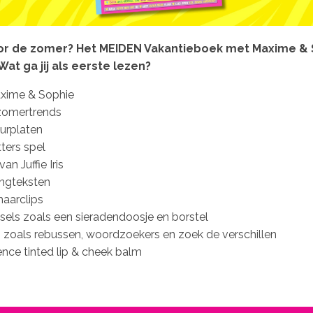
 voor de zomer? Het MEIDEN Vakantieboek met Maxime & 
Wat ga jij als eerste lezen?
axime & Sophie
 zomertrends
eurplaten
ters spel
an Juffie Iris
ongteksten
haarclips
els zoals een sieradendoosje en borstel
s zoals rebussen, woordzoekers en zoek de verschillen
ce tinted lip & cheek balm