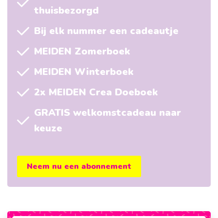
thuisbezorgd
Bij elk nummer een cadeautje
MEIDEN Zomerboek
MEIDEN Winterboek
2x MEIDEN Crea Doeboek
GRATIS welkomstcadeau naar
keuze
Neem nu een abonnement