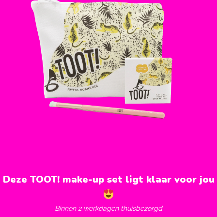
Deze TOOT! make-up set ligt klaar voor jou
Binnen 2 werkdagen thuisbezorgd