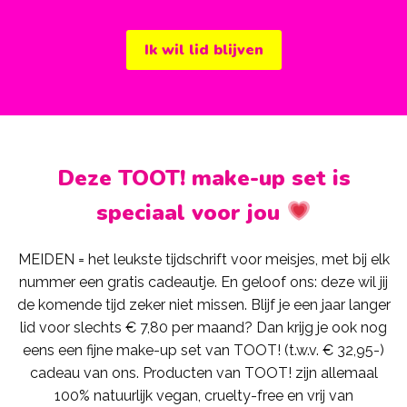
Ik wil lid blijven
Deze TOOT! make-up set is
speciaal voor jou
MEIDEN = het leukste tijdschrift voor meisjes, met bij elk
nummer een gratis cadeautje. En geloof ons: deze wil jij
de komende tijd zeker niet missen. Blijf je een jaar langer
lid voor slechts € 7,80 per maand? Dan krijg je ook nog
eens een fijne make-up set van TOOT! (t.w.v. € 32,95-)
cadeau van ons. Producten van TOOT! zijn allemaal
100% natuurlijk vegan, cruelty-free en vrij van