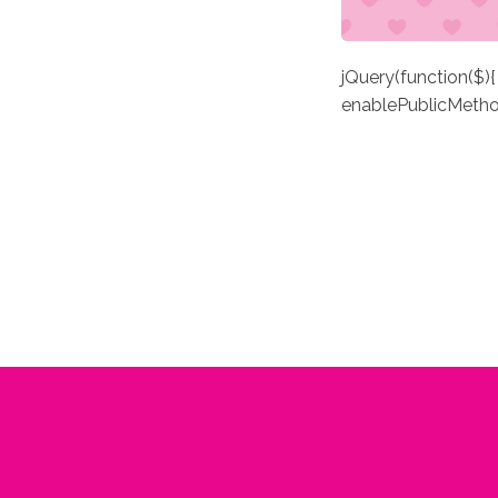
jQuery(function($)
enablePublicMethods: 